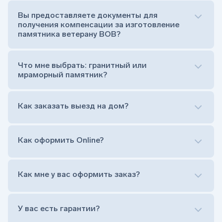
усопшего)
Вы предоставляете документы для
Тумба (постамент, на который при помощи
получения компенсации за изготовление
штыря устанавливается стела)
памятника ветерану ВОВ?
Цветник (обрамление могилки, бывает, что
от цветника отказываются)
Обработка и сверловка комплекта
Что мне выбрать: гранитный или
Расположение символа веры (крестик или
мраморный памятник?
полумесяц)
Нанесение портрета (портрет можно заменить
Как заказать выезд на дом?
на символ веры или вовсе портрет не рисовать)
Гравировка ФИО и дат жизни (шрифт может быть
как классический прямой, так и под наклоном или
прописной)
Как оформить Online?
Установка памятника на кладбище
Лично приехать в один из офисов
Оформить заказ удаленно (online)
Как мне у вас оформить заказ?
Заказать бесплатный выезд менеджера на дом
Лично приехать в один из офисов
Оформить заказ удаленно (online)
У вас есть гарантии?
Заказать бесплатный выезд менеджера на дом