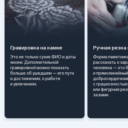
Гравировка на камне
Ручная резка
Это не только сухие ФИО и даты
Форма памятника
жизни. Дополнительной
рассказать о ха
гравировкой можно показать
человека — это 
больше об ушедшем — его пути
и прямолинейный
и достижениях, о работе
добросердечная
и увлечениях.
с грациозностью 
или фигурная ре
за вами.