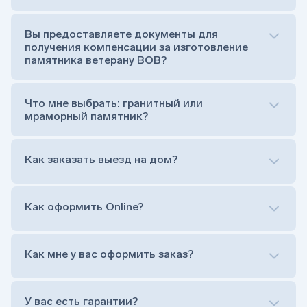
Стела (основная часть, где наносятся данные
усопшего)
Вы предоставляете документы для
Тумба (постамент, на который при помощи
получения компенсации за изготовление
штыря устанавливается стела)
памятника ветерану ВОВ?
Цветник (обрамление могилки, бывает, что
от цветника отказываются)
Обработка и сверловка комплекта
Что мне выбрать: гранитный или
Расположение символа веры (крестик или
мраморный памятник?
полумесяц)
Нанесение портрета (портрет можно заменить
Как заказать выезд на дом?
на символ веры или вовсе портрет не рисовать)
Гравировка ФИО и дат жизни (шрифт может быть
как классический прямой, так и под наклоном или
прописной)
Как оформить Online?
Установка памятника на кладбище
Лично приехать в один из офисов
Оформить заказ удаленно (online)
Как мне у вас оформить заказ?
Заказать бесплатный выезд менеджера на дом
Лично приехать в один из офисов
Оформить заказ удаленно (online)
У вас есть гарантии?