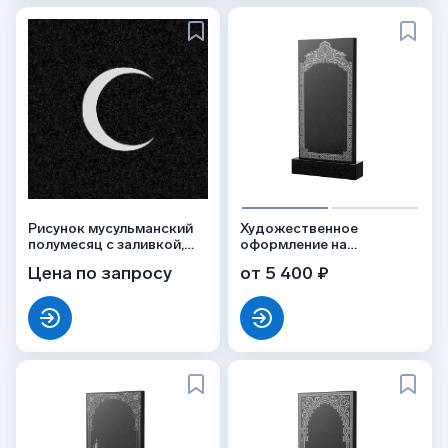
Рисунок мусульманский
Художественное
полумесяц с заливкой,
оформление на
РС-008
гранитную стелу, рисунок
Цена по запросу
от 5 400 ₽
ВХО-044